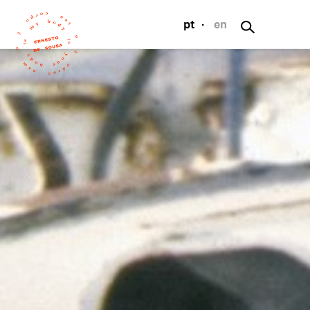
pt
·
en