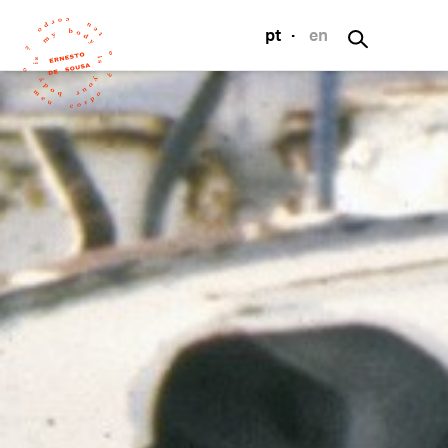
pt
·
en