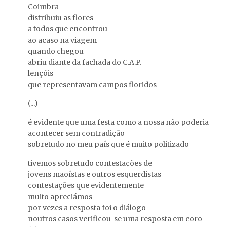
Coimbra
distribuiu as flores
a todos que encontrou
ao acaso na viagem
quando chegou
Túlia Saldanha
Pintura de cavalete por
abriu diante da fachada do C.A.P.
fotografada no adereço
Albuquerque Mendes.
de João …
lençóis
que representavam campos floridos
(...)
é evidente que uma festa como a nossa não poderia
acontecer sem contradição
sobretudo no meu país que é muito politizado
tivemos sobretudo contestações de
Jorge Peixinho.
jovens maoístas e outros esquerdistas
contestações que evidentemente
muito apreciámos
por vezes a resposta foi o diálogo
Ernesto de Sousa
noutros casos verificou-se uma resposta em coro
''retrata'' o jornalista