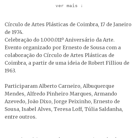
ver mais
↓
Círculo de Artes Plásticas de Coimbra, 17 de Janeiro
Durante a Festa.
Durante a Festa.
de 1974.
Celebração do 1.000.011º Aniversário da Arte.
Evento organizado por Ernesto de Sousa com a
colaboração do Círculo de Artes Plásticas de
Coimbra, a partir de uma ideia de Robert Filliou de
1963.
Participaram Alberto Carneiro, Albuquerque
Durante a Festa.
Discussão sobre o
sentido da Festa (de
Mendes, Alfredo Pinheiro Marques, Armando
frente …
Azevedo, João Dixo, Jorge Peixinho, Ernesto de
Sousa, Isabel Alves, Teresa Loff, Túlia Saldanha,
entre outros.