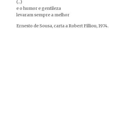
(...)
Almeida …
e o humor e gentileza
levaram sempre a melhor
Uma das salas.
Ernesto de Sousa, carta a Robert Filliou, 1974.
Uma das salas.
O ''labirinto''.
Durante a Festa.
Alberto Carneiro e
Sala de descontracção.
Isabel Alves (ao fundo)
no …