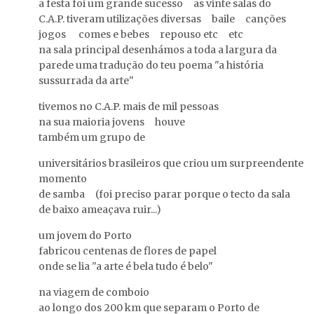
a festa foi um grande sucesso as vinte salas do
C.A.P. tiveram utilizações diversas baile canções
jogos comes e bebes repouso etc etc
na sala principal desenhámos a toda a largura da
parede uma tradução do teu poema "a história
sussurrada da arte"
tivemos no C.A.P. mais de mil pessoas
na sua maioria jovens houve
Albuquerque Mendes no
O escorrega.
também um grupo de
escorrega.
universitários brasileiros que criou um surpreendente
momento
de samba (foi preciso parar porque o tecto da sala
de baixo ameaçava ruir...)
um jovem do Porto
fabricou centenas de flores de papel
onde se lia "a arte é bela tudo é belo"
na viagem de comboio
ao longo dos 200 km que separam o Porto de