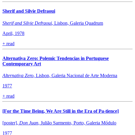
Sherif and Silvie Defraoui
Sherif and Silvie Defraoui
, Lisbon, Galeria Quadrum
April, 1978
+
read
Alternativa Zero: Polemic Tendencias in Portuguese
Contemporary Art
Alternativa Zero
, Lisbon, Galeria Nacional de Arte Moderna
1977
+
read
[For the Time Being, We Are Still in the Era of Pa-tience]
[poster],
Don Juan
, Julião Sarmento, Porto, Galeria Módulo
1977