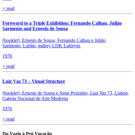
+
read
Foreword to a Triple Exhibition: Fernando Calhau, Julião
Sarmento and Ernesto de Sousa
[booklet], Ernesto de Sousa, Fernando Calhau e Julião
Sarmento, Lublin, gallery LDK Labirynt
1976
+
read
Luiz Vaz 73 – Visual Structure
[booklet], Ernesto de Sousa e Jorge Peixinho,
Luiz Vaz 73
, Lisbon,
Galeria Nacional de Arte Moderna
1976
+
read
Do Vazio à Pró Vocação