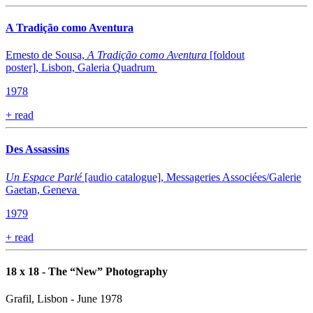
A Tradição como Aventura
Ernesto de Sousa,
A Tradição como Aventura
[foldout
poster], Lisbon, Galeria Quadrum
1978
+
read
Des Assassins
Un Espace Parlé
[audio catalogue], Messageries Associées/Galerie
Gaetan, Geneva
1979
+
read
18 x 18 - The “New” Photography
Grafil, Lisbon - June 1978