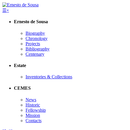
☰
×
Ernesto de Sousa
Biography
Chronology
Projects
Bibliography
Centenary
Estate
Inventories & Collections
CEMES
News
Historic
Fellowship
Mission
Contacts