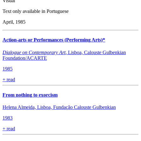
Visual
Text only available in Portuguese
April, 1985
Action-arts or Performances (Performing Arts)*
Dialogue on Contemporary Art
, Lisboa, Calouste Gulbenkian
Foundation/ACARTE
1985
+
read
From nothing to exorcism
Helena Almeida, Lisboa, Fundação Calouste Gulbenkian
1983
+
read