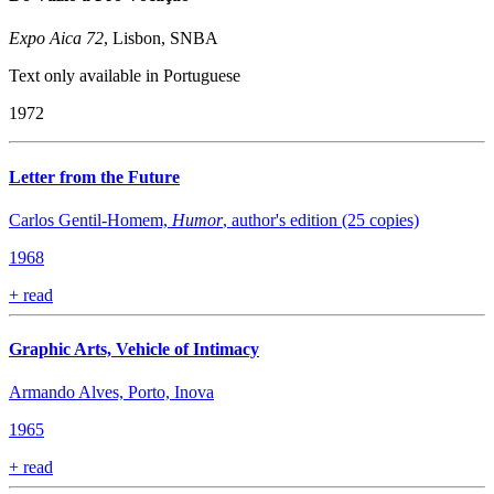
Expo Aica 72
, Lisbon, SNBA
Text only available in Portuguese
1972
Letter from the Future
Carlos Gentil-Homem,
Humor
, author's edition (25 copies)
1968
+
read
Graphic Arts, Vehicle of Intimacy
​Armando Alves, Porto, Inova
1965
+
read