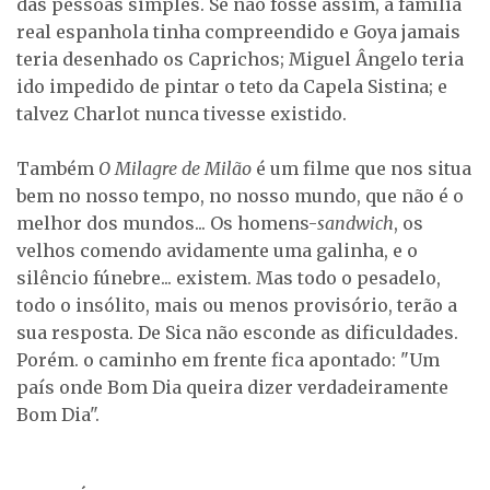
das pessoas simples. Se não fosse assim, a família
real espanhola tinha compreendido e Goya jamais
teria desenhado os Caprichos; Miguel Ângelo teria
ido impedido de pintar o teto da Capela Sistina; e
talvez Charlot nunca tivesse existido.
Também
O Milagre de Milão
é um filme que nos situa
bem no nosso tempo, no nosso mundo, que não é o
melhor dos mundos... Os homens-
sandwich
, os
velhos comendo avidamente uma galinha, e o
silêncio fúnebre... existem. Mas todo o pesadelo,
todo o insólito, mais ou menos provisório, terão a
sua resposta. De Sica não esconde as dificuldades.
Porém. o caminho em frente fica apontado: "Um
país onde Bom Dia queira dizer verdadeiramente
Bom Dia".