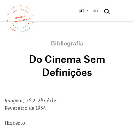
pt
·
en
Bibliografia
Do Cinema Sem
Definições
Imagem
, n.º 2, 2ª série
Fevereiro de 1954
[Excerto]