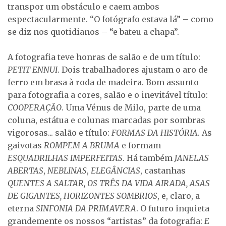
transpor um obstáculo e caem ambos
espectacularmente. “O fotógrafo estava lá” – como
se diz nos quotidianos – “e bateu a chapa”.
A fotografia teve honras de salão e de um título:
PETIT ENNUI
. Dois trabalhadores ajustam o aro de
ferro em brasa à roda de madeira. Bom assunto
para fotografia a cores, salão e o inevitável título:
COOPERAÇÃO
. Uma Vénus de Milo, parte de uma
coluna, estátua e colunas marcadas por sombras
vigorosas... salão e título:
FORMAS DA HISTÓRIA
. As
gaivotas
ROMPEM A BRUMA
e formam
ESQUADRILHAS IMPERFEITAS
. Há também
JANELAS
ABERTAS
,
NEBLINAS
,
ELEGÂNCIAS
, castanhas
QUENTES A SALTAR, OS TRÊS DA VIDA AIRADA, ASAS
DE GIGANTES, HORIZONTES SOMBRIOS
, e, claro, a
eterna
SINFONIA DA PRIMAVERA
. O futuro inquieta
grandemente os nossos “artistas” da fotografia:
E