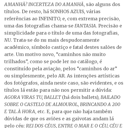
AMANHÃ? INCERTEZA DO AMANHÃ
, são alguns dos
títulos. De resto, há SONHOS AZUIS, várias
referências ao INFINITO, e, com extrema precisão,
uma das fotografias chama-se
FANTASIA
. Precisão e
simplicidade para o título de uma das fotografias,
NU
. Trata-se do nu mais despudoramente
académico, símbolo castiço e fatal destes salões de
arte. Um motivo novo, “caminhos não muito
trilhados”, como se pode ler no catálogo, é
constituído pela aviação, pelos “caminhos do ar”
ou simplesmente, pelo AR. As intenções artísticas
dos fotógrafos, ainda neste caso, são evidentes, e os
títulos lá estão para não nos permitir a dúvida:
AGORA VIRAS TU, BALLET
(há dois ballets),
BAILADO
SOBRE O CASTELO DE ALMOUROL
,
BRINCANDO A 200
E TAL À HORA
, etc. E, para que não haja também
dúvidas de que os aviões e as gaivotas andam lá
pelo céu:
REI DOS CÉUS, ENTRE O MAR E O CÉU, CÉU E