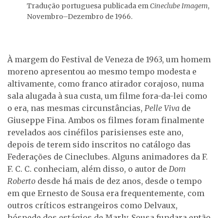
Tradução portuguesa publicada em
Cineclube Imagem
,
Novembro–Dezembro de 1966.
À margem do Festival de Veneza de 1963, um homem
moreno apresentou ao mesmo tempo modesta e
altivamente, como franco atirador corajoso, numa
sala alugada à sua custa, um filme fora-da-lei como
o era, nas mesmas circunstâncias,
Pelle Viva
de
Giuseppe Fina. Ambos os filmes foram finalmente
revelados aos cinéfilos parisienses este ano,
depois de terem sido inscritos no catálogo das
Federações de Cineclubes. Alguns animadores da F.
F. C. C. conheciam, além disso, o autor de
Dom
Roberto
desde há mais de dez anos, desde o tempo
em que Ernesto de Sousa era frequentemente, com
outros críticos estrangeiros como Delvaux,
hóspede dos estágios de Marly. Sousa fundara então